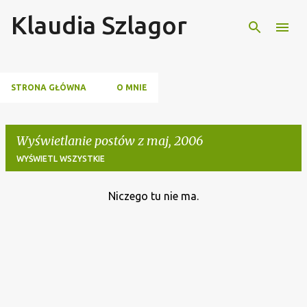
Klaudia Szlagor
Przejdź do głównej zawartości
STRONA GŁÓWNA
O MNIE
Wyświetlanie postów z maj, 2006
WYŚWIETL WSZYSTKIE
Niczego tu nie ma.
P
o
s
t
y