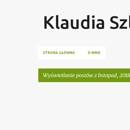
Klaudia Sz
STRONA GŁÓWNA
O MNIE
Wyświetlanie postów z listopad, 2018
P
o
s
t
y